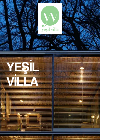
YEŞİL
VİLLA